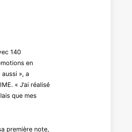
avec 140
’émotions en
aussi », a
ME. « J’ai réalisé
oulais que mes
sa première note,