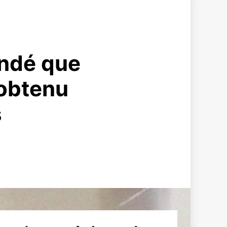
andé que
 obtenu
s