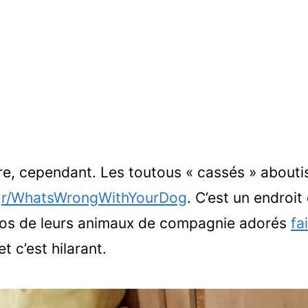
re, cependant. Les toutous « cassés » abouti
t
r/WhatsWrongWithYourDog
. C’est un endroit
tos de leurs animaux de compagnie adorés
fa
 et c’est hilarant.