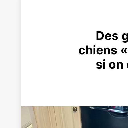
Des g
chiens «
si on 