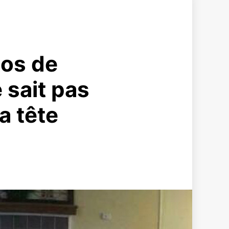
tos de
 sait pas
la tête