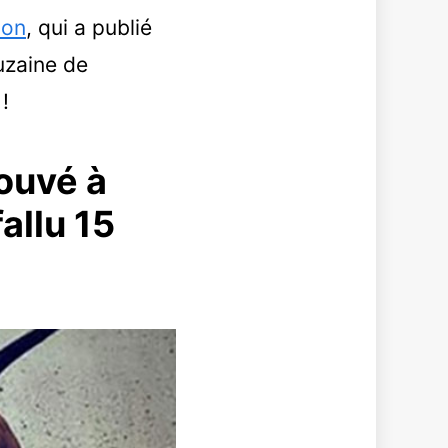
ion
, qui a publié
ouzaine de
!
rouvé à
allu 15