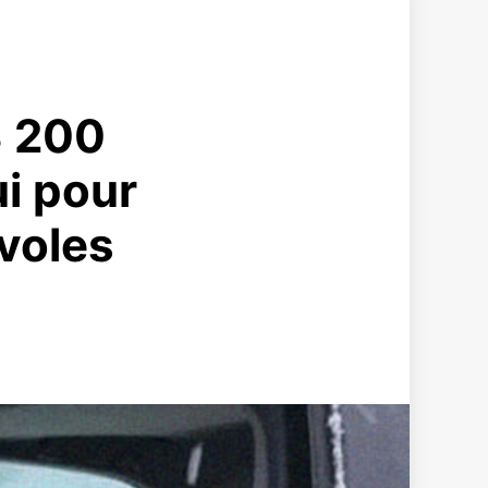
3 200
ui pour
évoles