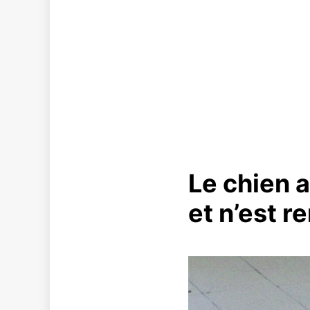
Le chien a
et n’est 