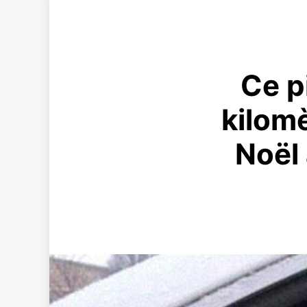
Ce p
kilomè
Noël 