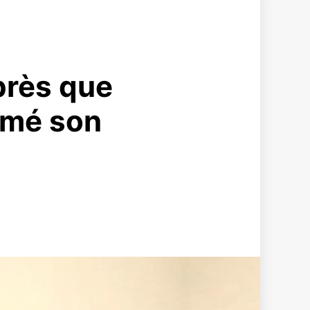
près que
ormé son