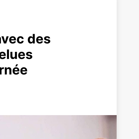
avec des
felues
urnée