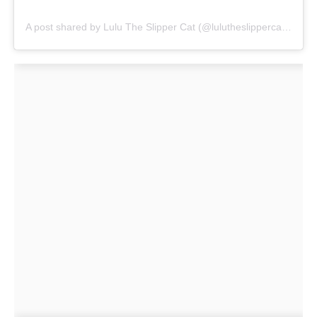
A post shared by Lulu The Slipper Cat (@lulutheslippercat)
on
Ap