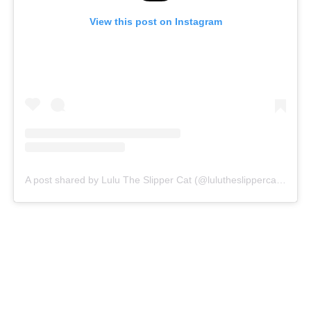
View this post on Instagram
A post shared by Lulu The Slipper Cat (@lulutheslippercat)
on
Ap