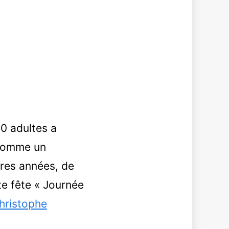
00 adultes a
 comme un
ères années, de
te fête « Journée
hristophe