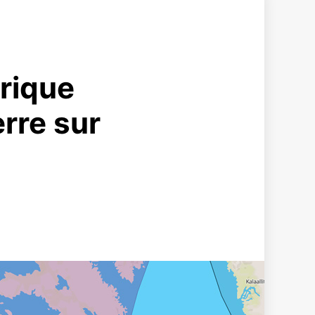
érique
erre sur