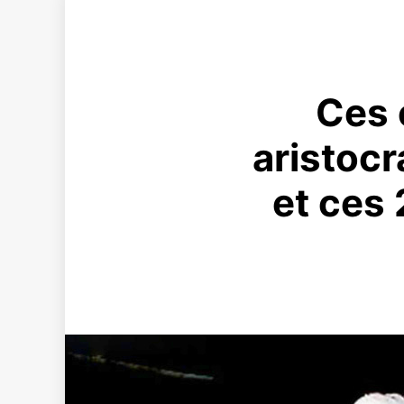
Ces 
aristocr
et ces 