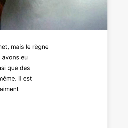
net, mais le règne
us avons eu
nsi que des
même. Il est
raiment