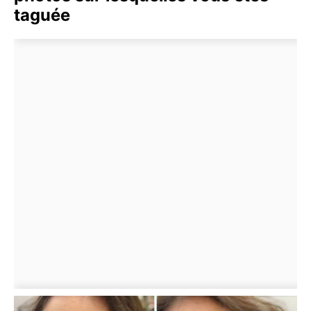
taguée