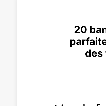
20 ban
parfait
des 