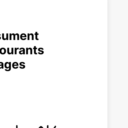
ésument
courants
mages