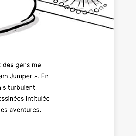
rt des gens me
eam Jumper ». En
s turbulent.
ssinées intitulée
es aventures.