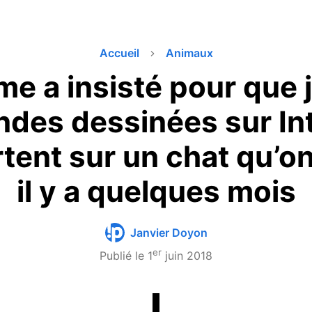
Accueil
Animaux
e a insisté pour que j
ndes dessinées sur Int
rtent sur un chat qu’o
il y a quelques mois
Janvier Doyon
er
Publié le
1
juin 2018