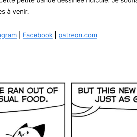
ette petite bande dessinée ridicule. Je souha
s à venir.
agram
|
Facebook
|
patreon.com