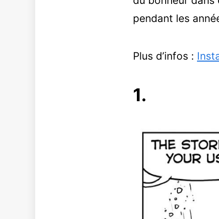
du bonheur dans c
pendant les année
Plus d’infos :
Inst
1.