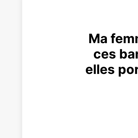
Ma femm
ces ba
elles po