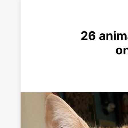
26 anim
on