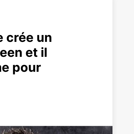
e crée un
en et il
me pour