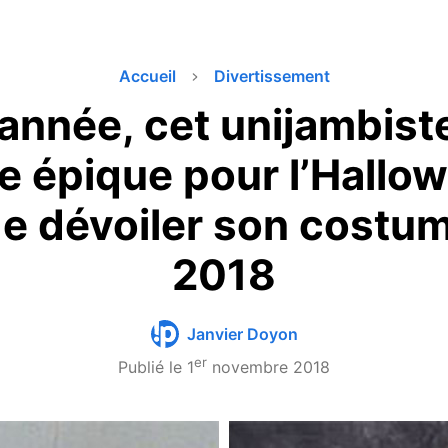
Accueil
Divertissement
nnée, cet unijambist
 épique pour l’Hallowe
de dévoiler son costu
2018
Janvier Doyon
er
Publié le
1
novembre 2018