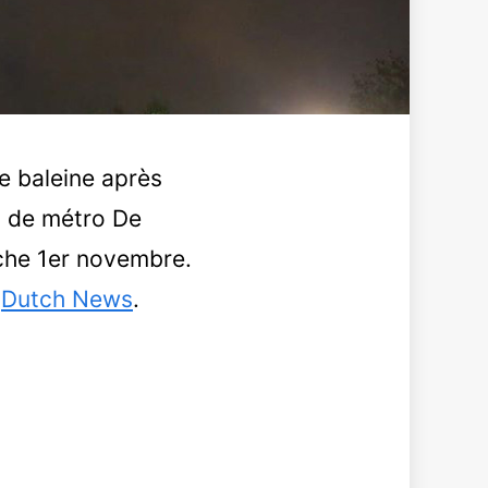
e baleine après
on de métro De
nche 1er novembre.
n
Dutch News
.