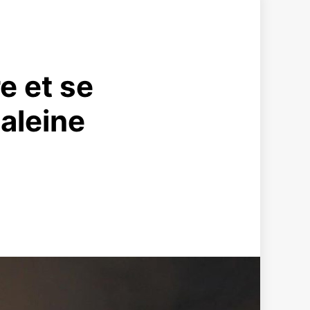
e et se
aleine