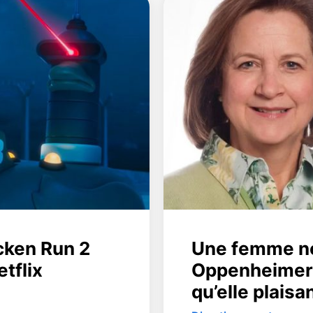
cken Run 2
Une femme n
etflix
Oppenheimer 
qu’elle plaisa