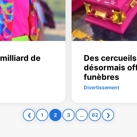
milliard de
Des cercueils
désormais of
funèbres
Divertissement
❮
1
2
3
…
62
❯