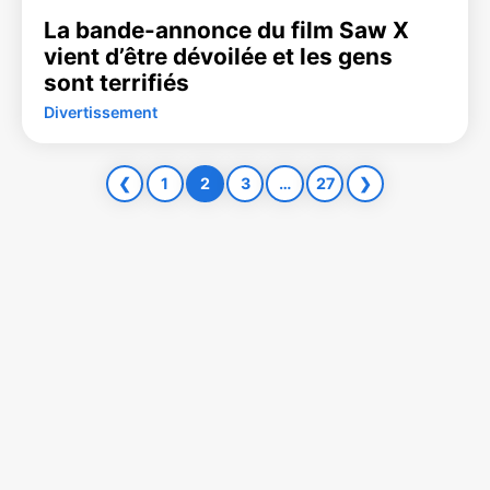
La bande-annonce du film Saw X
vient d’être dévoilée et les gens
sont terrifiés
Divertissement
❮
1
2
3
…
27
❯